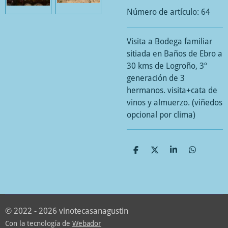
Número de artículo:
64
Visita a Bodega familiar
sitiada en Baños de Ebro a
30 kms de Logroño, 3º
generación de 3
hermanos. visita+cata de
vinos y almuerzo. (viñedos
opcional por clima)
C
C
C
C
o
o
o
o
m
m
m
m
p
p
p
p
a
a
a
a
r
r
r
r
t
t
t
t
© 2022 - 2026 vinotecasanagustin
i
i
i
i
r
r
r
r
Con la tecnología de
Webador