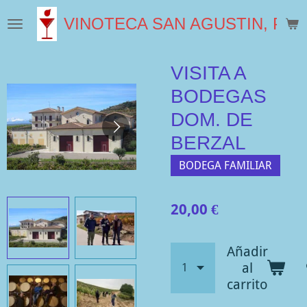
Ir
VINOTECA SAN AGUSTIN, PLA
al
contenido
principal
VISITA A
BODEGAS
DOM. DE
BERZAL
BODEGA FAMILIAR
20,00 €
Añadir
al
carrito