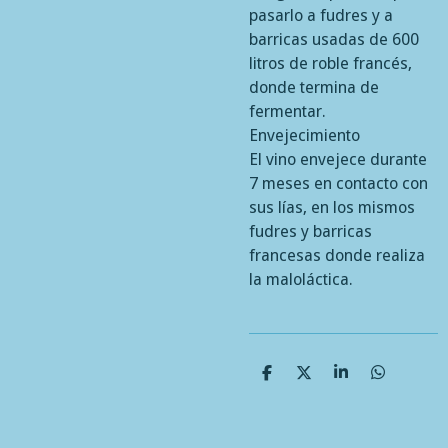
pasarlo a fudres y a
barricas usadas de 600
litros de roble francés,
donde termina de
fermentar.
Envejecimiento
El vino envejece durante
7 meses en contacto con
sus lías, en los mismos
fudres y barricas
francesas donde realiza
la maloláctica.
C
C
C
C
o
o
o
o
m
m
m
m
p
p
p
p
a
a
a
a