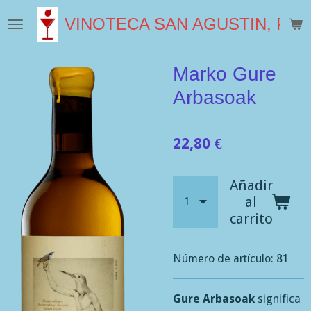
Ir
VINOTECA SAN AGUSTIN, PLA
al
contenido
principal
Marko Gure
Arbasoak
22,80 €
Añadir
al
carrito
Número de artículo:
81
Gure Arbasoak
significa