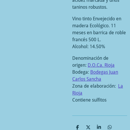
acidez marcada y unos
taninos robustos.
Vino tinto Envejecido en
madera Ecológico. 11
meses en barrica de roble
francés 500 L.
Alcohol:
14.50%
Denominación de
origen:
D.O.Ca. Rioja
Bodega:
Bodegas Juan
Carlos Sancha
Zona de elaboración:
La
Rioja
Contiene sulfitos
C
C
C
C